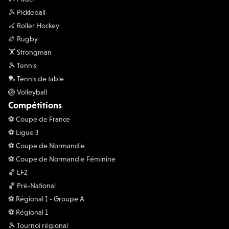
🎾 Pickleball
🏑 Roller Hockey
🏉 Rugby
🏋 Strongman
🎾 Tennis
🏓 Tennis de table
🏐 Volleyball
Compétitions
⚽️ Coupe de France
⚽️ Ligue 3
⚽️ Coupe de Normandie
⚽️ Coupe de Normandie Féminine
🏀 LF2
🏀 Pré-National
⚽️ Régional 1 - Groupe A
⚽️ Régional 1
🎾 Tournoi régional