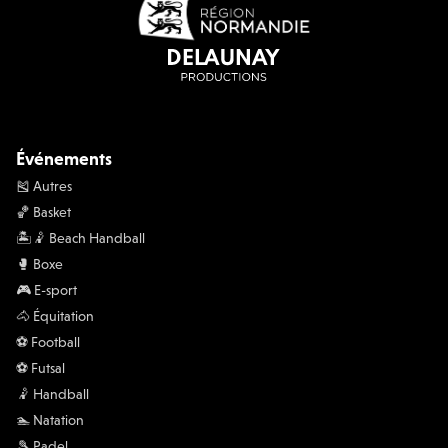
Événements
🎽 Autres
🏀 Basket
🏝️🤾 Beach Handball
🥊 Boxe
🎮 E-sport
🐴 Équitation
⚽️ Football
⚽️ Futsal
🤾 Handball
🏊 Natation
🎾 Padel