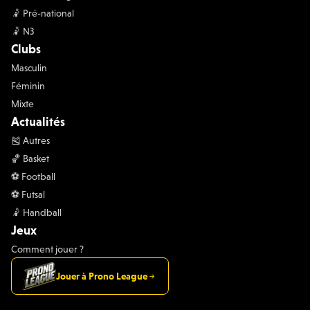
🤾 Pré-national
🤾 N3
Clubs
Masculin
Féminin
Mixte
Actualités
🎽 Autres
🏀 Basket
⚽️ Football
⚽️ Futsal
🤾 Handball
Jeux
Comment jouer ?
Jouer à Prono League