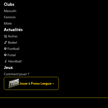
Clubs
Masculin
Féminin
Mixte
Actualités
🎽 Autres
🏀 Basket
⚽️ Football
⚽️ Futsal
🤾 Handball
Jeux
Comment jouer ?
Jouer à Prono League