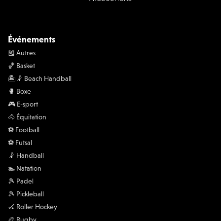
Événements
🎽 Autres
🏀 Basket
🏝️🤾 Beach Handball
🥊 Boxe
🎮 E-sport
🐴 Équitation
⚽️ Football
⚽️ Futsal
🤾 Handball
🏊 Natation
🎾 Padel
🎾 Pickleball
🏑 Roller Hockey
🏉 Rugby