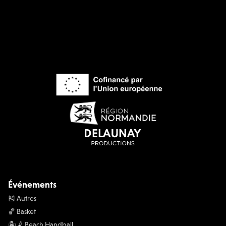
Événements
🎽 Autres
🏀 Basket
🏝️🤾 Beach Handball