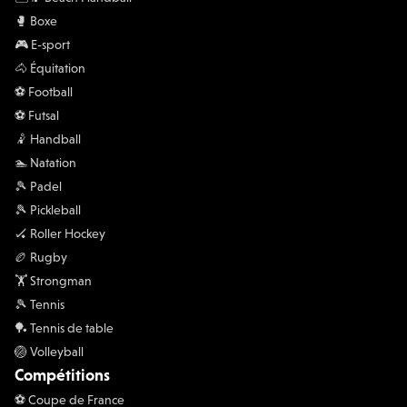
🥊 Boxe
🎮 E-sport
🐴 Équitation
⚽️ Football
⚽️ Futsal
🤾 Handball
🏊 Natation
🎾 Padel
🎾 Pickleball
🏑 Roller Hockey
🏉 Rugby
🏋 Strongman
🎾 Tennis
🏓 Tennis de table
🏐 Volleyball
Compétitions
⚽️ Coupe de France