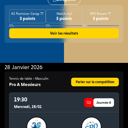
AS Pontoise-Cergy TT
Match nul
SPO Rouen TT
5 points
5 points
5 points
0%
0%
0%
Voir les résultats
28 Janvier 2026
Tennis de table • Masculin
Parier sur la compétition
Pro A Messieurs
19:30
Journée 6
Mercredi, 28/01