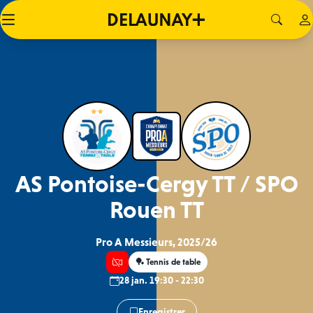
AS Pontoise-Cergy TT / SPO
Rouen TT
Pro A Messieurs, 2025/26
🏓 Tennis de table
28 jan. 19:30 - 22:30
Enregistrer