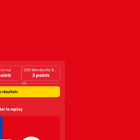
ch nul
USO Mondeville Basket (F)
points
5 points
0%
s résultats
er le replay