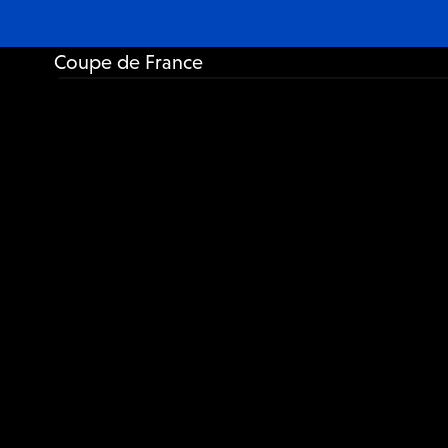
Coupe de France
France • Basket • Féminin
Coupe de France de Basket
20:00
Samedi, 20/09
Rouen Métropole 
Rouen Métropole Bihorel Basket (F)
1 point
100%