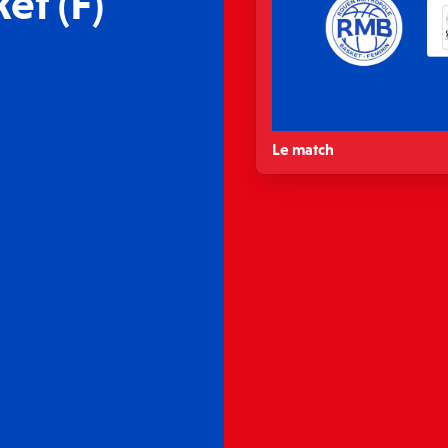
et (F)
Le match