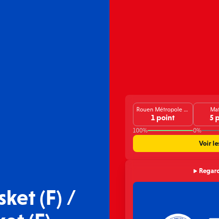
Rouen Métropole Bihorel Basket (F)
Mat
1 point
5 
100%
0%
Voir le
Regard
et (F) /