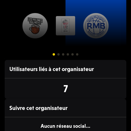
04 AVR. 20:00 - 22:30
Utilisateurs liés à cet organisateur
🏀 Basket
Aulnoye (F) / Rouen Métropole Bihorel Basket (F)
R
7
LF2, 2025/26
L
Suivre cet organisateur
Aucun réseau social...