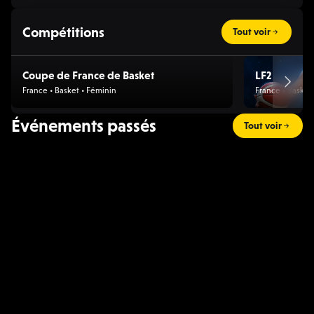
Compétitions
Tout voir
Coupe de France de Basket
LF2
France • Basket • Féminin
France • Basket
Événements passés
Tout voir