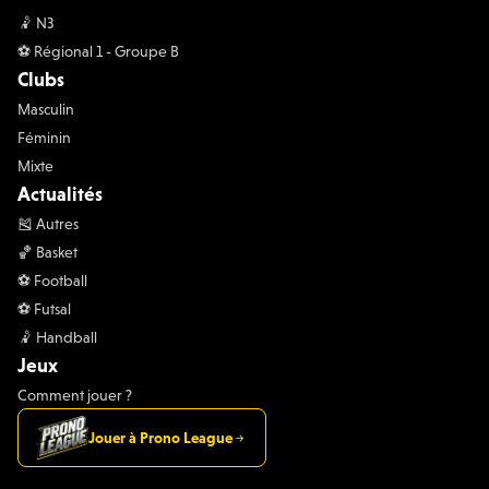
🤾 N3
⚽️ Régional 1 - Groupe B
Clubs
Masculin
Féminin
Mixte
Actualités
🎽 Autres
🏀 Basket
⚽️ Football
⚽️ Futsal
🤾 Handball
Jeux
Comment jouer ?
Jouer à Prono League