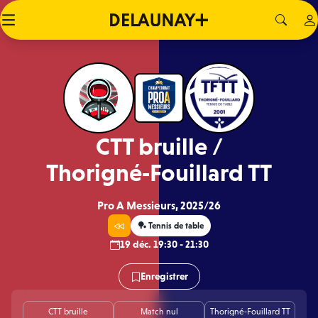
CTT bruille /
Thorigné‑Fouillard TT
Pro A Messieurs, 2025/26
🏓 Tennis de table
19 déc. 19:30 - 21:30
Enregistrer
CTT bruille
Match nul
Thorigné‑Fouillard TT