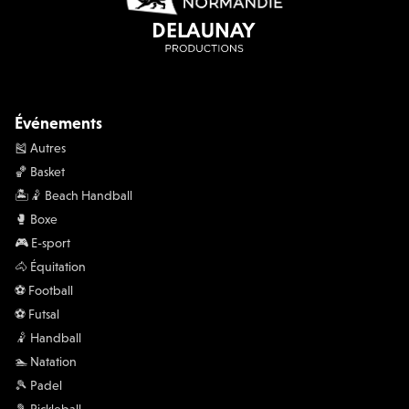
Événements
🎽 Autres
🏀 Basket
🏝️🤾 Beach Handball
🥊 Boxe
🎮 E-sport
🐴 Équitation
⚽️ Football
⚽️ Futsal
🤾 Handball
🏊 Natation
🎾 Padel