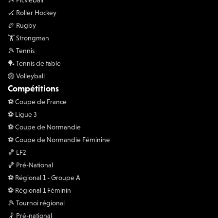
🎾 Pickleball
🏑 Roller Hockey
🏉 Rugby
🏋 Strongman
🎾 Tennis
🏓 Tennis de table
🏐 Volleyball
Compétitions
⚽️ Coupe de France
⚽️ Ligue 3
⚽️ Coupe de Normandie
⚽️ Coupe de Normandie Féminine
🏀 LF2
🏀 Pré-National
⚽️ Régional 1 - Groupe A
⚽️ Régional 1 Féminin
🎾 Tournoi régional
🤾 Pré-national