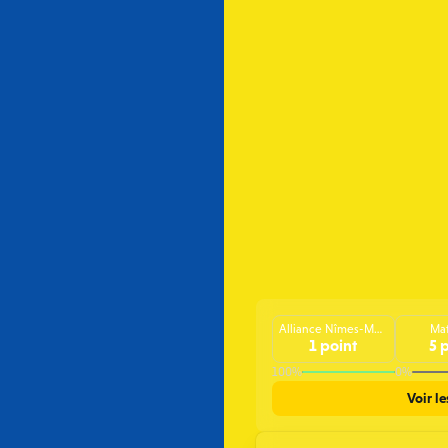
Alliance Nîmes-Montpellier TT (F)
Mat
1 point
5 
100%
0%
Voir le