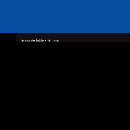
Tennis de table • Féminin
Pro A Dames
19:30
Lundi, 19/01
Alliance Nîme
Alliance Nîmes-Montpellier TT (F)
1 point
100%