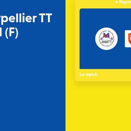
Regard
pellier TT
 (F)
Le match