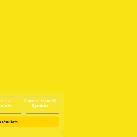
ch nul
Argentan Bayard (F)
points
5 points
0%
s résultats