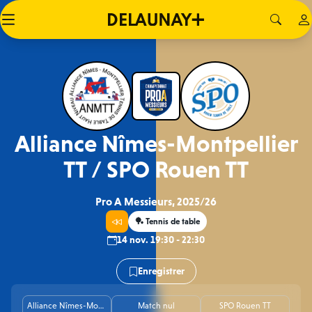
Alliance Nîmes-Montpellier
TT / SPO Rouen TT
Pro A Messieurs, 2025/26
🏓 Tennis de table
14 nov. 19:30 - 22:30
Enregistrer
Alliance Nîmes-Montpellier TT
Match nul
SPO Rouen TT