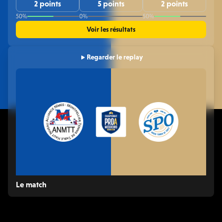
2 points
5 points
2 points
50%
0%
50%
Voir les résultats
Regarder le replay
Le match