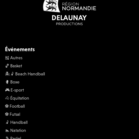
Événements
🎽 Autres
🏀 Basket
🏝️🤾 Beach Handball
🥊 Boxe
🎮 E-sport
🐴 Équitation
⚽️ Football
⚽️ Futsal
🤾 Handball
🏊 Natation
🎾 Padel