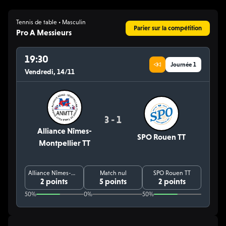
Tennis de table • Masculin
Parier sur la compétition
Pro A Messieurs
19:30
Journée 1
Vendredi, 14/11
3 - 1
Alliance Nîmes-
SPO Rouen TT
Montpellier TT
Alliance Nîmes-Montpellier TT
Match nul
SPO Rouen TT
2 points
5 points
2 points
50%
0%
50%