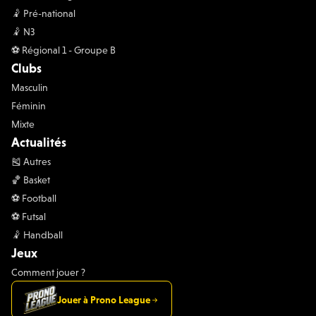
🤾 Pré-national
🤾 N3
⚽️ Régional 1 - Groupe B
Clubs
Masculin
Féminin
Mixte
Actualités
🎽 Autres
🏀 Basket
⚽️ Football
⚽️ Futsal
🤾 Handball
Jeux
Comment jouer ?
Jouer à Prono League