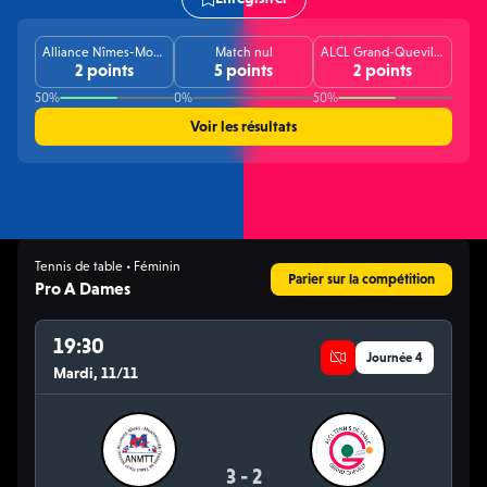
Alliance Nîmes-Montpellier TT (F)
Match nul
ALCL Grand-Quevilly TT (F)
2 points
5 points
2 points
50%
0%
50%
Voir les résultats
Tennis de table • Féminin
Parier sur la compétition
Pro A Dames
19:30
Journée 4
Mardi, 11/11
3 - 2