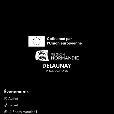
Événements
🎽 Autres
🏀 Basket
🏝️🤾 Beach Handball