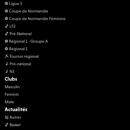
⚽️ Ligue 3
⚽️ Coupe de Normandie
⚽️ Coupe de Normandie Féminine
🏀 LF2
🏀 Pré-National
⚽️ Régional 1 - Groupe A
⚽️ Régional 1
🎾 Tournoi régional
🤾 Pré-national
🤾 N3
Clubs
Masculin
Féminin
Mixte
Actualités
🎽 Autres
🏀 Basket