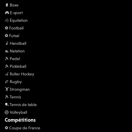
🥊 Boxe
🎮 E-sport
🐴 Équitation
⚽️ Football
⚽️ Futsal
🤾 Handball
🏊 Natation
🎾 Padel
🎾 Pickleball
🏑 Roller Hockey
🏉 Rugby
🏋 Strongman
🎾 Tennis
🏓 Tennis de table
🏐 Volleyball
Compétitions
⚽️ Coupe de France