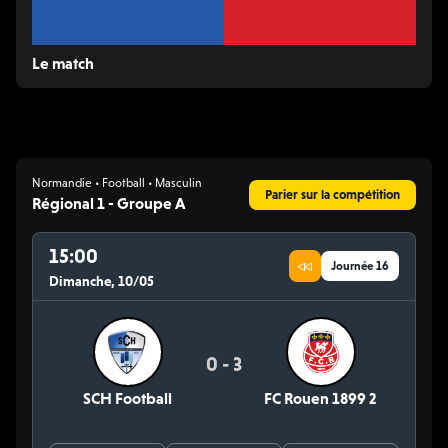
Le match
Normandie • Football • Masculin
Parier sur la compétition
Régional 1 - Groupe A
15:00
Journée 16
Dimanche, 10/05
0 - 3
SCH Football
FC Rouen 1899 2