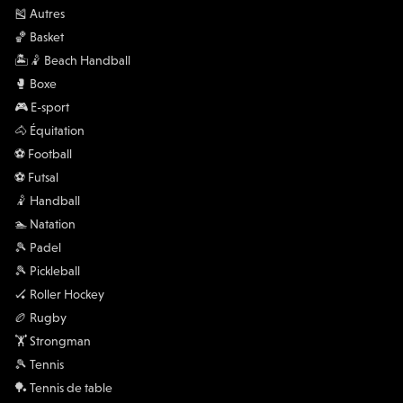
🎽 Autres
🏀 Basket
🏝️🤾 Beach Handball
🥊 Boxe
🎮 E-sport
🐴 Équitation
⚽️ Football
⚽️ Futsal
🤾 Handball
🏊 Natation
🎾 Padel
🎾 Pickleball
🏑 Roller Hockey
🏉 Rugby
🏋 Strongman
🎾 Tennis
🏓 Tennis de table