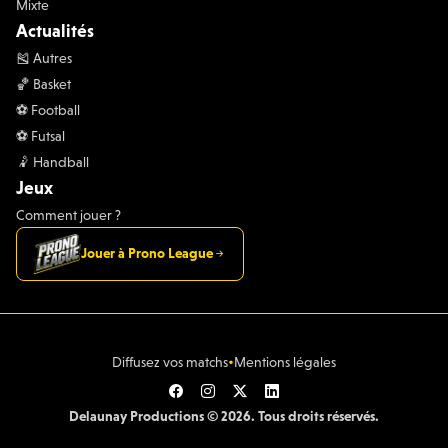
Mixte
Actualités
🎽 Autres
🏀 Basket
⚽️ Football
⚽️ Futsal
🤾 Handball
Jeux
Comment jouer ?
Jouer à Prono League
•
Diffusez vos matchs
Mentions légales
Delaunay Productions © 2026. Tous droits réservés.