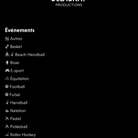
Événements
🎽 Autres
🏀 Basket
🏝️🤾 Beach Handball
🥊 Boxe
🎮 E-sport
🐴 Équitation
⚽️ Football
⚽️ Futsal
🤾 Handball
🏊 Natation
🎾 Padel
🎾 Pickleball
🏑 Roller Hockey