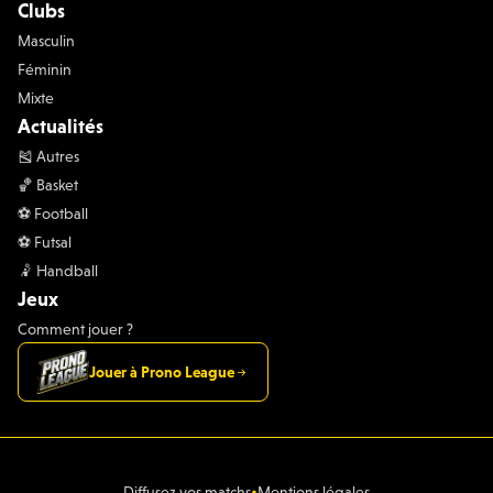
Clubs
Masculin
Féminin
Mixte
Actualités
🎽 Autres
🏀 Basket
⚽️ Football
⚽️ Futsal
🤾 Handball
Jeux
Comment jouer ?
Jouer à Prono League
•
Diffusez vos matchs
Mentions légales