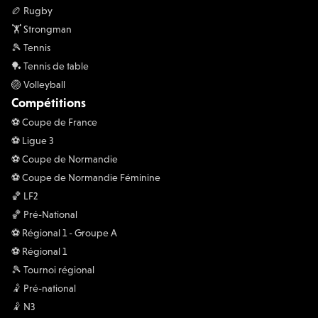
🏉 Rugby
🏋 Strongman
🎾 Tennis
🏓 Tennis de table
🏐 Volleyball
Compétitions
⚽️ Coupe de France
⚽️ Ligue 3
⚽️ Coupe de Normandie
⚽️ Coupe de Normandie Féminine
🏀 LF2
🏀 Pré-National
⚽️ Régional 1 - Groupe A
⚽️ Régional 1
🎾 Tournoi régional
🤾 Pré-national
🤾 N3