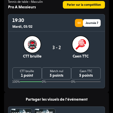
Tennis de table • Masculin
Parier sur la compétition
Pro A Messieurs
19:30
Journée 7
Mardi, 03/02
3 - 2
CTT bruille
Caen TTC
CTT bruille
Match nul
Caen TTC
1 point
5 points
5 points
100%
0%
0%
Partager les visuels de l'événement