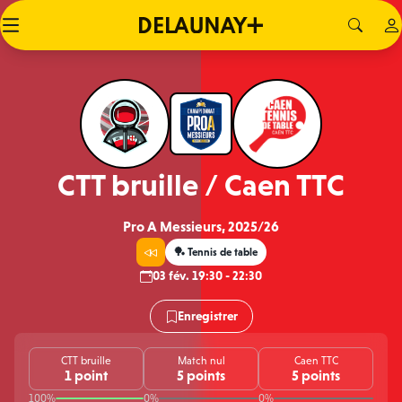
CTT bruille / Caen TTC
Pro A Messieurs, 2025/26
🏓 Tennis de table
03 fév. 19:30 - 22:30
Enregistrer
CTT bruille
Match nul
Caen TTC
1 point
5 points
5 points
100%
0%
0%