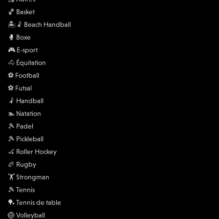
🏀 Basket
🏝️🤾 Beach Handball
🥊 Boxe
🎮 E-sport
🐴 Équitation
⚽️ Football
⚽️ Futsal
🤾 Handball
🏊 Natation
🎾 Padel
🎾 Pickleball
🏑 Roller Hockey
🏉 Rugby
🏋 Strongman
🎾 Tennis
🏓 Tennis de table
🏐 Volleyball