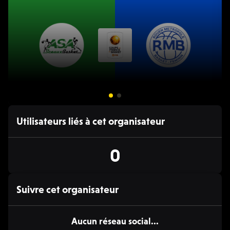
15 FÉV. 20:00 - 22:00
Utilisateurs liés à cet organisateur
🏀 Basket
ASA Sceaux / Rouen Métropole Basket (F)
A
0
Coupe de France de Basket, 2024/25
N
Suivre cet organisateur
Aucun réseau social...