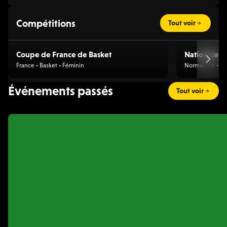
Compétitions
Tout voir
Coupe de France de Basket
Nationale 1
France • Basket • Féminin
Normandie • Ba
Événements passés
Tout voir