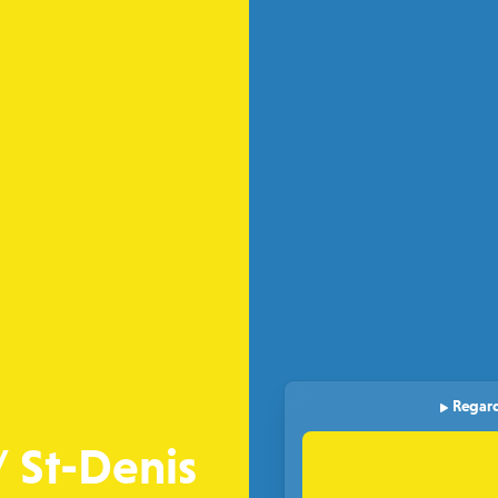
Regard
/ St-Denis