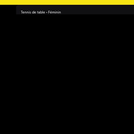
Tennis de table • Féminin
Pro A Dames
19:00
Vendredi, 19/09