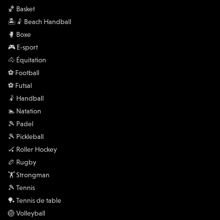
🏀 Basket
🏝️🤾 Beach Handball
🥊 Boxe
🎮 E-sport
🐴 Équitation
⚽️ Football
⚽️ Futsal
🤾 Handball
🏊 Natation
🎾 Padel
🎾 Pickleball
🏑 Roller Hockey
🏉 Rugby
🏋 Strongman
🎾 Tennis
🏓 Tennis de table
🏐 Volleyball