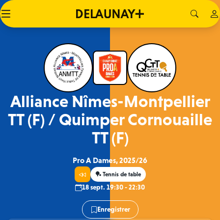
Alliance Nîmes-Montpellier
TT (F) / Quimper Cornouaille
TT (F)
Pro A Dames, 2025/26
🏓 Tennis de table
18 sept. 19:30 - 22:30
Enregistrer