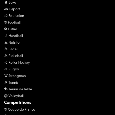
🥊 Boxe
🎮 E-sport
🐴 Équitation
⚽️ Football
⚽️ Futsal
🤾 Handball
🏊 Natation
🎾 Padel
🎾 Pickleball
🏑 Roller Hockey
🏉 Rugby
🏋 Strongman
🎾 Tennis
🏓 Tennis de table
🏐 Volleyball
Compétitions
⚽️ Coupe de France