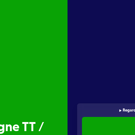
Regard
gne TT /