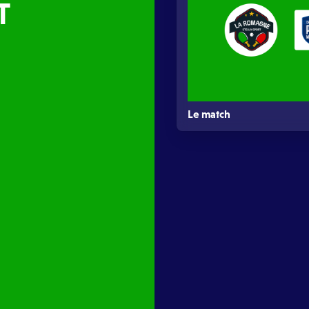
T
Le match