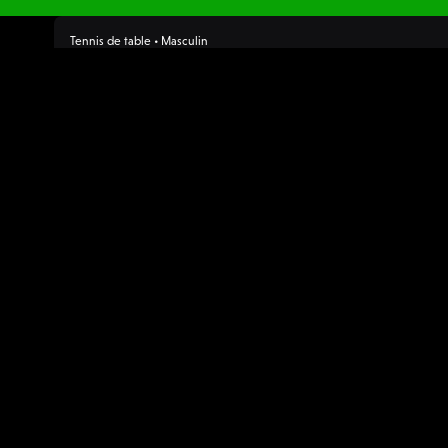
Tennis de table • Masculin
Pro A Messieurs
19:30
Vendredi, 09/01
Stella