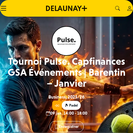
Tournoi Pulse. Capfinances
GSA Événements | Barentin
– Janvier
Business, 2025/26
🎾 Padel
09 jan. 14:00 - 18:00
Enregistrer