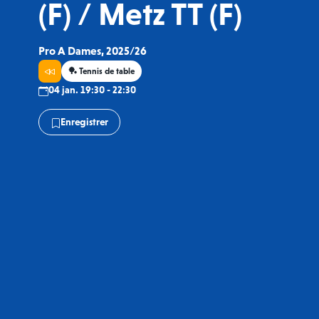
(F) / Metz TT (F)
Pro A Dames, 2025/26
🏓 Tennis de table
04 jan. 19:30 - 22:30
Enregistrer