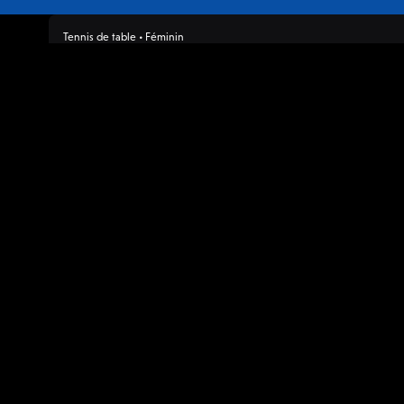
Tennis de table • Féminin
Pro A Dames
19:30
Dimanche, 04/01
Alliance Nîme