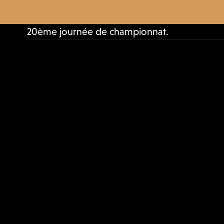
20ème journée de championnat.
Normandie • Basket • Masculin
Nationale 3
20:00
Samedi, 29/03