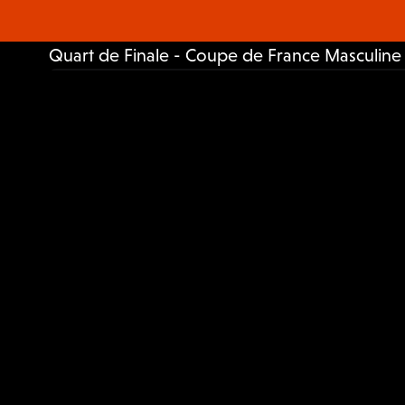
Quart de Finale - Coupe de France Masculin
France • Handball • Masculin
Coupe De France Fédérale
21:00
Samedi, 08/03