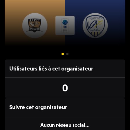
22 FÉV. 20:00 - 22:00
Utilisateurs liés à cet organisateur
🏀 Basket
ASPTT Rouen / VGA Saint-Maur
V
0
Nationale 3, 2024/25
N
Suivre cet organisateur
Aucun réseau social...