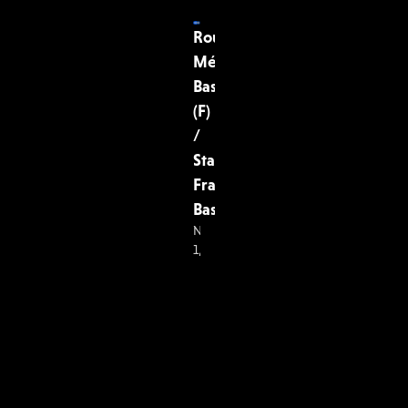
Rouen
22 FÉV. 20:00 - 22:00
Métropole
Basket
🏀 Basket
(F)
/
Stade
Français
Basket
Nationale
1,
2024/25