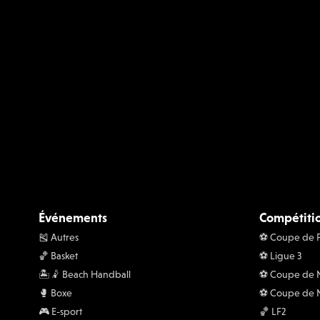
Événements
Compétiti
🎽 Autres
⚽️ Coupe de 
🏀 Basket
⚽️ Ligue 3
🏝️🤾 Beach Handball
⚽️ Coupe de
🥊 Boxe
⚽️ Coupe de 
🎮 E-sport
🏀 LF2