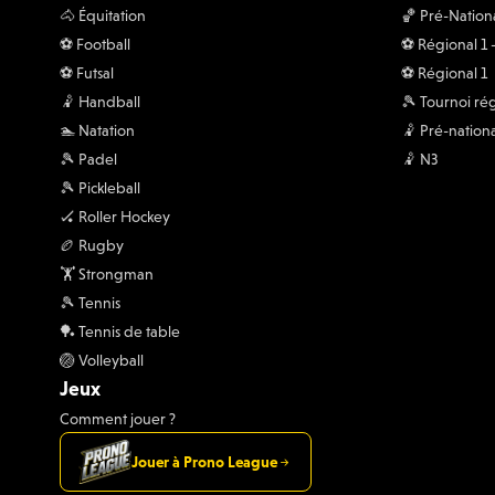
🐴 Équitation
🏀 Pré-Nation
⚽️ Football
⚽️ Régional 1
⚽️ Futsal
⚽️ Régional 1
🤾 Handball
🎾 Tournoi ré
🏊 Natation
🤾 Pré-nationa
🎾 Padel
🤾 N3
🎾 Pickleball
🏑 Roller Hockey
🏉 Rugby
🏋 Strongman
🎾 Tennis
🏓 Tennis de table
🏐 Volleyball
Jeux
Comment jouer ?
Jouer à Prono League