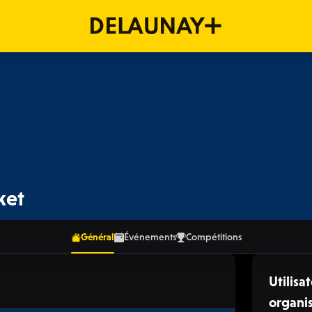
ket
Général
Événements
Compétitions
Utilisat
organi