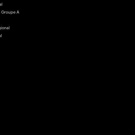
al
 - Groupe A
gional
l