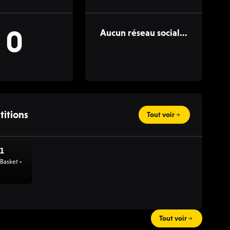
0
Aucun réseau social...
itions
Tout voir
 1
Basket •
Tout voir