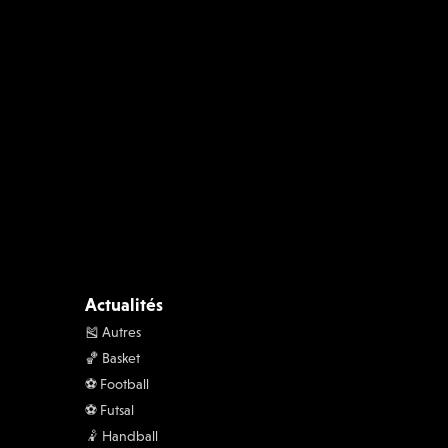
Actualités
🎽 Autres
🏀 Basket
⚽️ Football
⚽️ Futsal
🤾 Handball