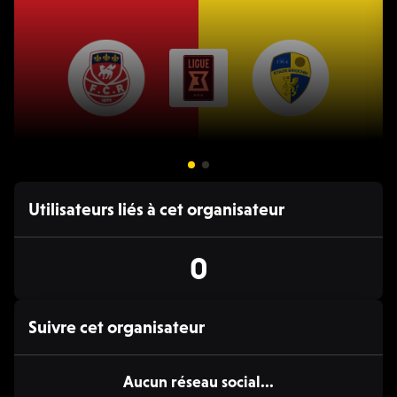
13 MAR. 19:30 - 22:00
Utilisateurs liés à cet organisateur
⚽️ Football
FC Rouen 1899 / Stade Briochin
S
0
Ligue 3, 2025/26
L
Suivre cet organisateur
Aucun réseau social...