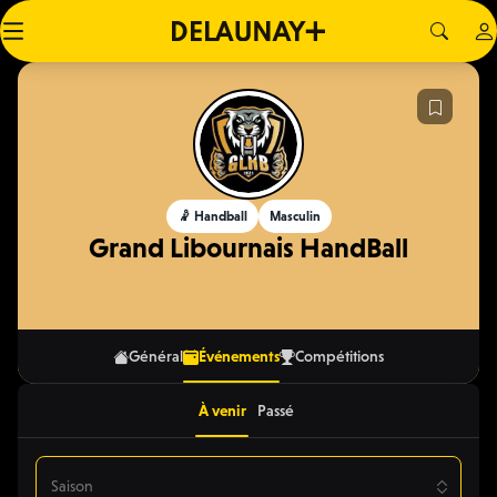
🤾 Handball
Masculin
Grand Libournais HandBall
Général
Événements
Compétitions
À venir
Passé
Saison