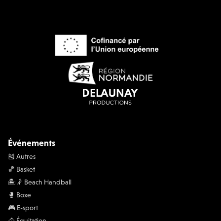
Événements
🎽 Autres
🏀 Basket
🏝️🤾 Beach Handball
🥊 Boxe
🎮 E-sport
🐴 Équitation