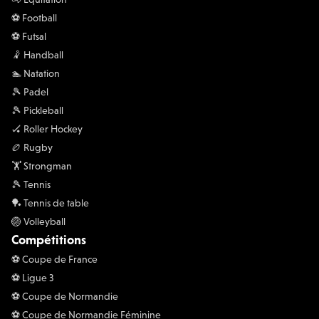
⚽️ Football
⚽️ Futsal
🤾 Handball
🏊 Natation
🎾 Padel
🎾 Pickleball
🏑 Roller Hockey
🏉 Rugby
🏋 Strongman
🎾 Tennis
🏓 Tennis de table
🏐 Volleyball
Compétitions
⚽️ Coupe de France
⚽️ Ligue 3
⚽️ Coupe de Normandie
⚽️ Coupe de Normandie Féminine