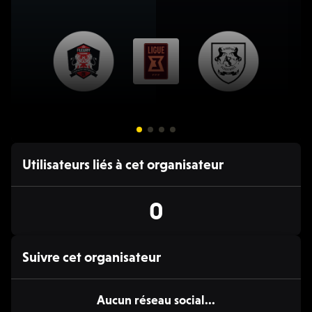
VEN 20:45 - 22:45
Utilisateurs liés à cet organisateur
⚽️ Football
FC Fleury 91 / Amiens SC
F
0
Ligue 3, 2026/27
L
Suivre cet organisateur
Aucun réseau social...