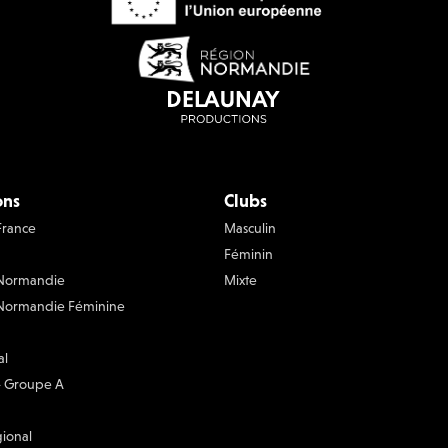
ons
Clubs
France
Masculin
Féminin
 Normandie
Mixte
Normandie Féminine
al
 - Groupe A
gional