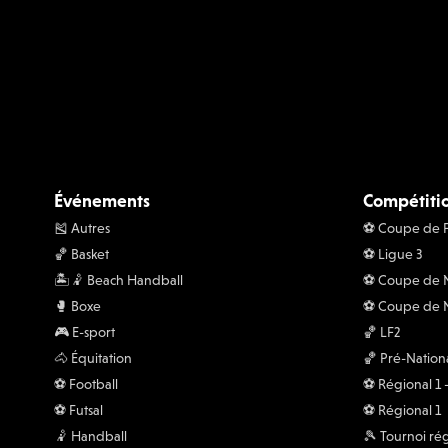
Événements
Compétiti
🎽 Autres
⚽️ Coupe de 
🏀 Basket
⚽️ Ligue 3
🏝️🤾 Beach Handball
⚽️ Coupe de
🥊 Boxe
⚽️ Coupe de 
🎮 E-sport
🏀 LF2
🐴 Équitation
🏀 Pré-Nation
⚽️ Football
⚽️ Régional 1
⚽️ Futsal
⚽️ Régional 1
🤾 Handball
🎾 Tournoi ré