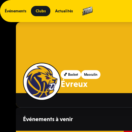
Événements
Clubs
Actualités
🏀 Basket
Masculin
Évreux
Événements à venir