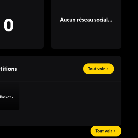
0
Aucun réseau social...
itions
Tout voir
Basket •
Tout voir