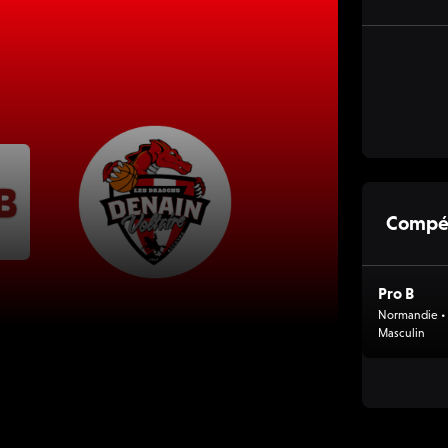
Compét
Pro B
Normandie • 
Masculin