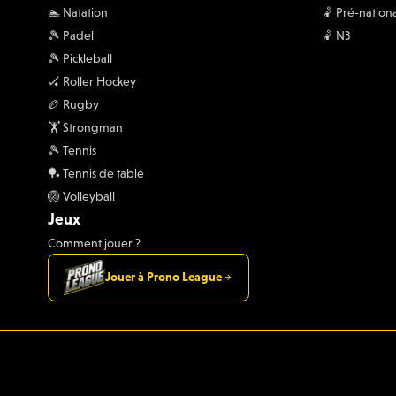
🏊 Natation
🤾 Pré-nationa
🎾 Padel
🤾 N3
🎾 Pickleball
🏑 Roller Hockey
🏉 Rugby
🏋 Strongman
🎾 Tennis
🏓 Tennis de table
🏐 Volleyball
Jeux
Comment jouer ?
Jouer à Prono League