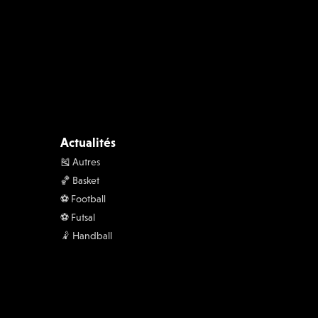
Actualités
🎽 Autres
🏀 Basket
⚽️ Football
⚽️ Futsal
🤾 Handball