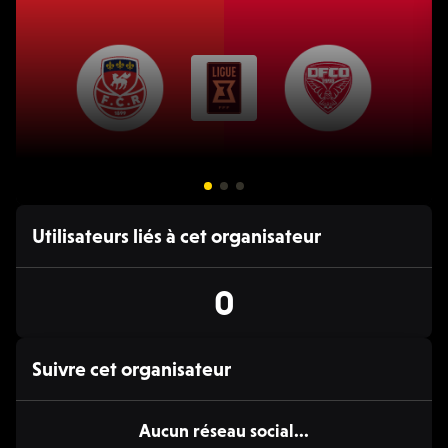
24 JAN. 18:00 - 21:00
Utilisateurs liés à cet organisateur
⚽️ Football
FC Rouen 1899 / Dijon FCO
F
0
Ligue 3, 2025/26
L
Suivre cet organisateur
Aucun réseau social...