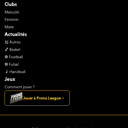
Clubs
Masculin
Féminin
Mixte
Actualités
🎽 Autres
🏀 Basket
⚽️ Football
⚽️ Futsal
🤾 Handball
Jeux
Comment jouer ?
Jouer à Prono League