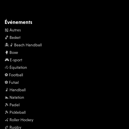
Événements
🎽 Autres
🏀 Basket
🏝️🤾 Beach Handball
🥊 Boxe
🎮 E-sport
🐴 Équitation
⚽️ Football
⚽️ Futsal
🤾 Handball
🏊 Natation
🎾 Padel
🎾 Pickleball
🏑 Roller Hockey
🏉 Rugby