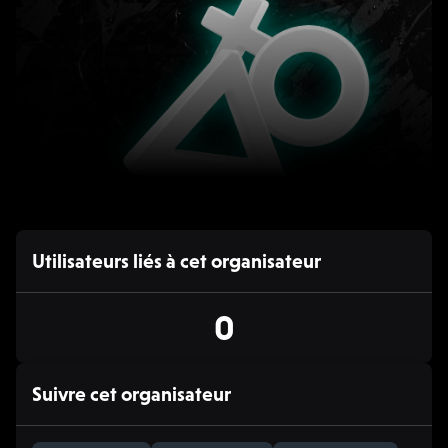
11 AVR. 10:30 - 18:00
Utilisateurs liés à cet organisateur
🎮 E-sport
Salon du jeu vidéo by CA & LFN
0
Tournoi, 2025/26
Suivre cet organisateur