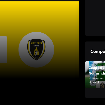
Compét
Coupe de
Normand
Normandie • 
• Masculin
18 AVR. 18:00 - 2