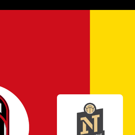
⚽️ Football
ASPTT Caen / 
Régional 1 - Gro