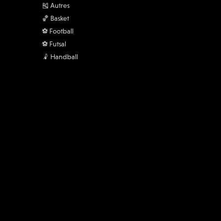
Actualités
🎽 Autres
🏀 Basket
⚽️ Football
⚽️ Futsal
🤾 Handball