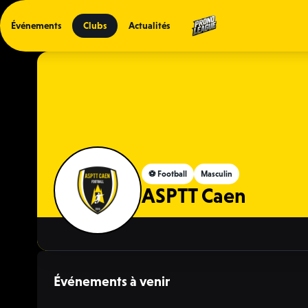
Événements
Clubs
Actualités
⚽️ Football
Masculin
ASPTT Caen
Événements à venir