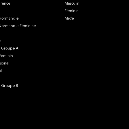
ons
Clubs
France
Masculin
Féminin
 Normandie
Mixte
Normandie Féminine
al
 - Groupe A
 Féminin
gional
l
 - Groupe B