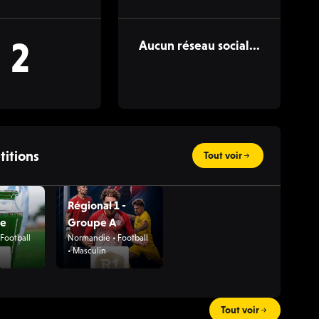
2
Aucun réseau social...
itions
Tout voir
Régional 1 -
ie
Groupe A
Football
Normandie • Football
• Masculin
Tout voir
1:00