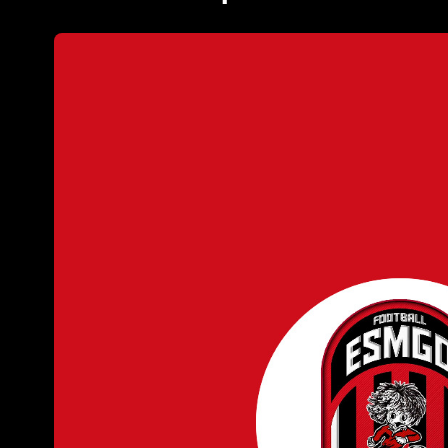
⚽️ Football
ESM Gonfreville / ASPTT Caen
Coupe de Normandie, 2025/26