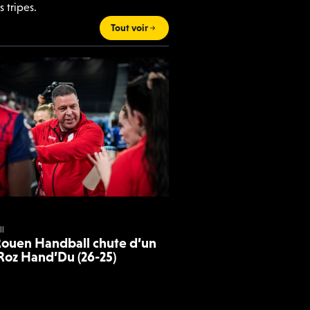
 tripes.
Tout voir
l
Rouen Handball chute d’un
 Roz Hand’Du (26-25)