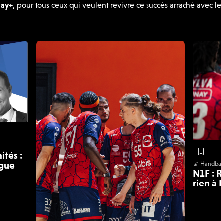
nay+
, pour tous ceux qui veulent revivre ce succès arraché avec les
ités :
igue
🤾 Handbal
N1F : 
rien à