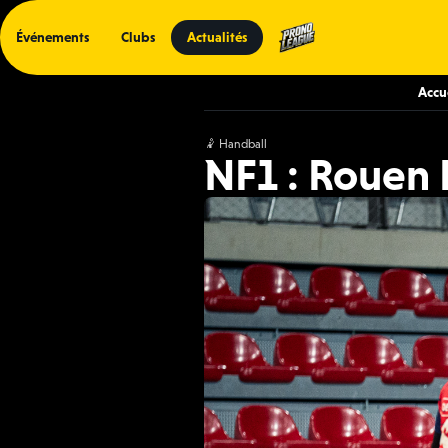
Événements
Clubs
Actualités
Accu
🤾 Handball
NF1 : Rouen 