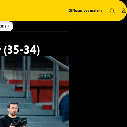
Diffusez vos matchs
dball
 (35-34)