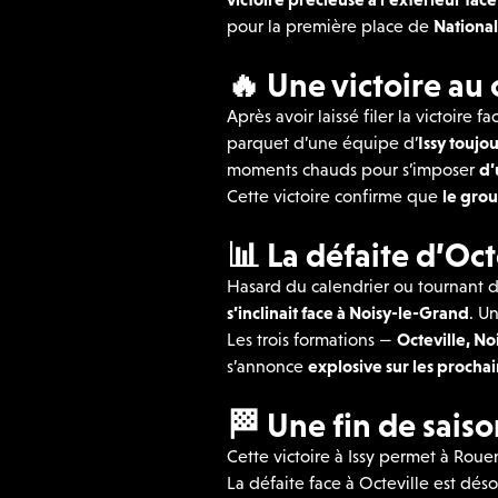
pour la première place de
National
🔥
Une victoire au 
Après avoir laissé filer la victoire
parquet d’une équipe d’
Issy toujo
moments chauds pour s’imposer
d’
Cette victoire confirme que
le grou
📊
La défaite d’Oct
Hasard du calendrier ou tournant 
s’inclinait face à Noisy-le-Grand
. U
Les trois formations —
Octeville, N
s’annonce
explosive sur les procha
🏁
Une fin de sais
Cette victoire à Issy permet à Rou
La défaite face à Octeville est dés