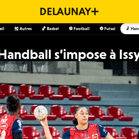
eil
🎽 Autres
🏀 Basket
⚽️ Football
⚽️ Futsal
🤾 Han
Handball s’impose à Issy