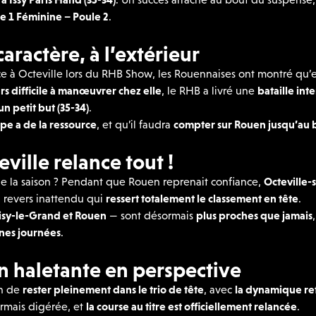
e 1 Féminine – Poule 2
.
caractère, à l’extérieur
 face à Octeville lors du RHB Show, les Rouennaises ont montré qu’
urs difficile à manœuvrer chez elle
, le RHB a livré une
bataille int
un petit but (35-34)
.
pe a de la ressource
, et qu’il faudra
compter sur Rouen jusqu’au b
eville relance tout !
de la saison ? Pendant que Rouen reprenait confiance,
Octeville-
n revers inattendu qui
ressert totalement le classement en tête
.
oisy-le-Grand et Rouen
— sont désormais
plus proches que jamais
ines journées
.
on haletante en perspective
en de
rester pleinement dans le trio de tête
, avec
la dynamique ret
ormais digérée, et
la course au titre est officiellement relancée
.