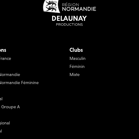
ons
Clubs
France
Masculin
Féminin
 Normandie
Mixte
Normandie Féminine
al
 - Groupe A
gional
l