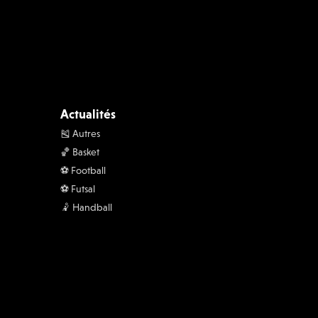
Actualités
🎽 Autres
🏀 Basket
⚽️ Football
⚽️ Futsal
🤾 Handball