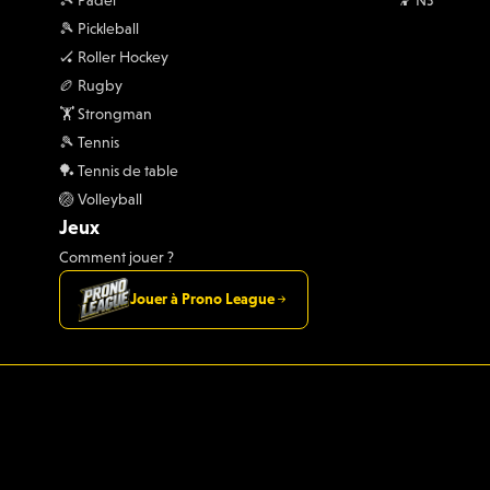
🎾 Pickleball
🏑 Roller Hockey
🏉 Rugby
🏋 Strongman
🎾 Tennis
🏓 Tennis de table
🏐 Volleyball
Jeux
Comment jouer ?
Jouer à Prono League