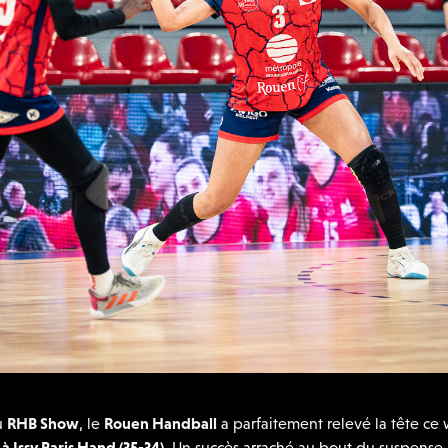
u
RHB Show
, le
Rouen Handball
a parfaitement relevé la tête ce
 à Issy Paris Hand (35-34)
. Un succès arraché au bout du suspense,