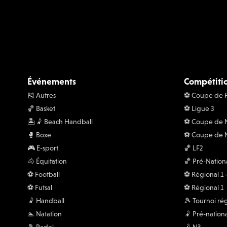
Événements
Compétiti
🎽 Autres
⚽️ Coupe de 
🏀 Basket
⚽️ Ligue 3
🏝️🤾 Beach Handball
⚽️ Coupe de
🥊 Boxe
⚽️ Coupe de 
🎮 E-sport
🏀 LF2
🐴 Équitation
🏀 Pré-Nation
⚽️ Football
⚽️ Régional 1
⚽️ Futsal
⚽️ Régional 1
🤾 Handball
🎾 Tournoi ré
🏊 Natation
🤾 Pré-nationa
🎾 Padel
🤾 N3