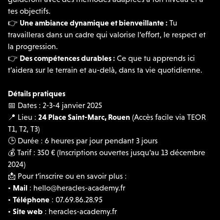
tes objectifs.
👉
Une ambiance dynamique et bienveillante
:
Tu
travailleras dans un cadre qui valorise l’effort, le respect et
la progression.
👉
Des compétences durables
:
Ce que tu apprends ici
t’aidera sur le terrain et au-delà, dans ta vie quotidienne.
Détails pratiques
📅
Dates : 2-3-4 janvier 2025
📍
Lieu :
24 Place Saint-Marc
, Rouen
(Accès facile via TEOR
T1, T2, T3)
🕒
Durée : 6 heures par jour pendant 3 jours
💰
Tarif : 350 € (Inscriptions ouvertes jusqu’au 13 décembre
2024)
📩
Pour t’inscrire ou en savoir plus :
•
Mail
: hello@heracles-academy.fr
•
Téléphone
: 07.69.86.28.95
•
Site web
:
heracles-academy.fr