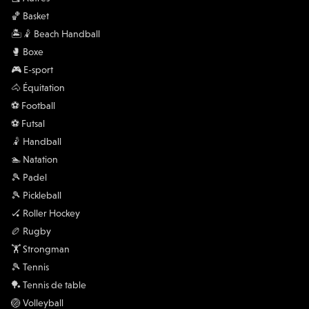
🏀 Basket
🏝️🤾 Beach Handball
🥊 Boxe
🎮 E-sport
🐴 Équitation
⚽️ Football
⚽️ Futsal
🤾 Handball
🏊 Natation
🎾 Padel
🎾 Pickleball
🏑 Roller Hockey
🏉 Rugby
🏋 Strongman
🎾 Tennis
🏓 Tennis de table
🏐 Volleyball