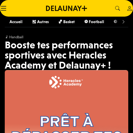
Accueil
🎽 Autres
🏀 Basket
⚽️ Football
⚽️ Futsal
🤾 Handball
Booste tes performances
sportives avec Heracles
Academy et Delaunay+ !