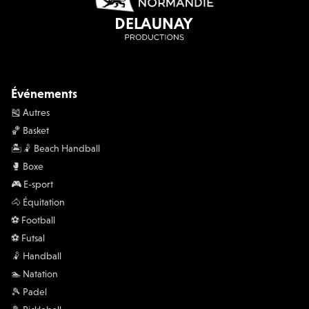
Événements
🎽 Autres
🏀 Basket
🏝️🤾 Beach Handball
🥊 Boxe
🎮 E-sport
🐴 Équitation
⚽️ Football
⚽️ Futsal
🤾 Handball
🏊 Natation
🎾 Padel