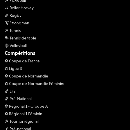
🎾 Pickleball
🏑 Roller Hockey
🏉 Rugby
🏋 Strongman
🎾 Tennis
🏓 Tennis de table
🏐 Volleyball
Compétitions
⚽️ Coupe de France
⚽️ Ligue 3
⚽️ Coupe de Normandie
⚽️ Coupe de Normandie Féminine
🏀 LF2
🏀 Pré-National
⚽️ Régional 1 - Groupe A
⚽️ Régional 1 Féminin
🎾 Tournoi régional
🤾 Pré-national