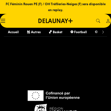
FC Féminin Rouen PE (F) / OH Tréfileries-Neiges (F) sera disponible
en replay.
Accueil
🎽 Autres
🏀 Basket
⚽️ Football
⚽️ Futsal