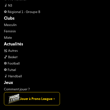
🤾 N3
⚽️ Régional 1 - Groupe B
Clubs
Masculin
Féminin
Mixte
Actualités
🎽 Autres
🏀 Basket
⚽️ Football
⚽️ Futsal
🤾 Handball
Jeux
Comment jouer ?
Jouer à Prono League