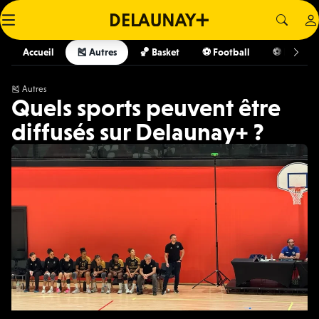
Accueil
🎽 Autres
🏀 Basket
⚽️ Football
⚽️ Futsal
🎽 Autres
Quels sports peuvent être
diffusés sur Delaunay+ ?