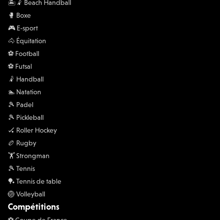
🏝️🤾 Beach Handball
🥊 Boxe
🎮 E-sport
🐴 Équitation
⚽️ Football
⚽️ Futsal
🤾 Handball
🏊 Natation
🎾 Padel
🎾 Pickleball
🏑 Roller Hockey
🏉 Rugby
🏋 Strongman
🎾 Tennis
🏓 Tennis de table
🏐 Volleyball
Compétitions