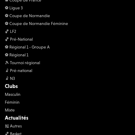
⚽️ Coupe de France
⚽️ Ligue 3
⚽️ Coupe de Normandie
⚽️ Coupe de Normandie Féminine
🏀 LF2
🏀 Pré-National
⚽️ Régional 1 - Groupe A
⚽️ Régional 1
🎾 Tournoi régional
🤾 Pré-national
🤾 N3
Clubs
Masculin
Féminin
Mixte
Actualités
🎽 Autres
🏀 Basket